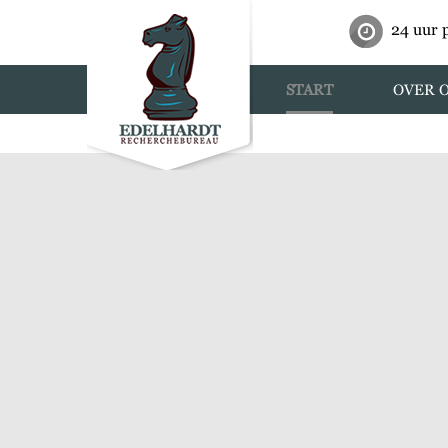
24 uur 
START
OVER 