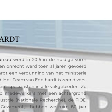
ARDT
reau werd in 2015 in de huidige vorm
egen onrecht werd toen al jaren gevoerd
ardt een vergunning van het ministerie
id. Het Team van Edelhardt is zeer divers,
ent specialisten in alle vakgebieden. Zo
ld medewerkers met een achtergrond
 justitie (Nationale Recherche), de FIOD
 Gezamenlijk hebben we ruim 80 jaar