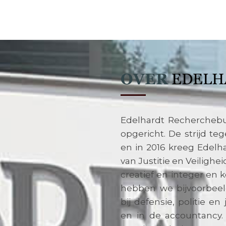
OVER
EDELH
Edelhardt Recherchebu
opgericht. De strijd t
en in 2016 kreeg Edelh
van Justitie en Veilighe
creatief en integer en k
hebben we bijvoorbee
bij defensie, politie en
en in de accountancy.