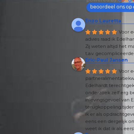
beoordeel ons op
Enzo Lauretta
6 jaar geleden
Voor e
advies raad ik Edelha
Zij weten altijd het m
t.a.v. gecompliceerde
Eric-Paul Jansen
7 jaar geleden
Voor ee
partneralimentatiekw
Edelhardt terechtgeko
onderzoek zelf erg be
inlevingsgevoel van E
terugkoppeling tijde
ik er als opdrachtgeve
eens een dergelijk on
weet ik dat ik als eer