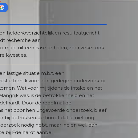
en helder/overzichtelijk en resultaatgericht 
rdt recherche aan.
aximale uit een case te halen, zeer zeker ook 
re kwesties.
n lastige situatie m.b.t. een 
estie ben ik voor een gedegen onderzoek bij 
men. Wat voor mij tijdens de intake en het 
langrijk was, is de betrokkenheid en het 
delhardt. Door de regelmatige 
ns het door hen uitgevoerde onderzoek, bleef 
r bij betrokken. Je hoopt dat je niet nog 
derzoek nodig hebt, maar indien wel, dan 
ste bij Edelhardt aanbel.