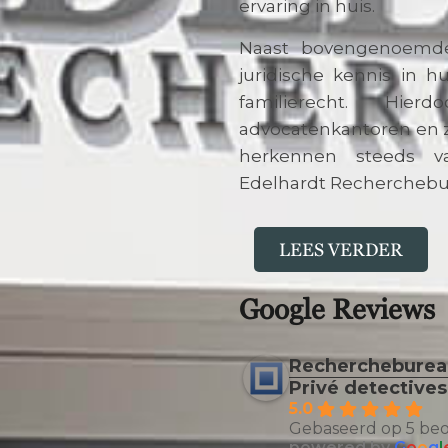
ervaring in huis.
Naast bovengenoemde
juridische kennis in 
familierecht. Hier
advocatenkantoren en z
herkennen steeds v
Edelhardt Recherchebure
LEES VERDER
Google Reviews
Recherchebureau
Privé detective
5.0
Gebaseerd op 5 be
powered by
G
o
o
g
l