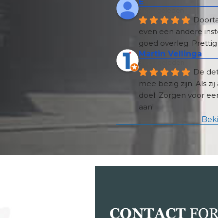
E
7 jaar geleden
Doorta
even een andere inste
goed overleg. Prettig
Martin Vellinga
9 jaar geleden
De det
mee bezig zijn. Als z
doel: Zorgen voor een
aan!
Beki
CONTACT
FOR