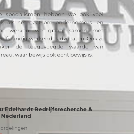
 specialismen hebben we ook veel
huis als het gaat om ondernemers- en
door werken we graag samen met
elfstandig werkende advocaten. Ook zij
aker de toegevoegde waarde van
au, waar bewijs ook echt bewijs is.
 Edelhardt Bedrijfsrecherche &
s Nederland
oordelingen
e