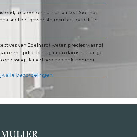
stend, discreet en no-nonsense. Door net 
ek snel het gewenste resultaat bereikt in 
ectives van Edelhardt weten precies waar zij 
ij aan een opdracht beginnen dan is het enige 
 oplossing. Ik raad hen dan ook iedereen 
jk alle beoordelingen
MULIER