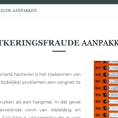
RAUDE AANPAKKEN
TKERINGSFRAUDE
AANPAK
derland hanteren is het toekennen van
tijdelijke) problemen een vangnet te
bruiken als een hangmat. In dat geval
vervelende vorm van misleiding en
 Gelukkig is uitkeringsfraude in veel