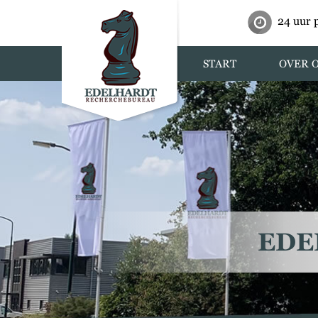
24 uur 
START
OVER 
EDE