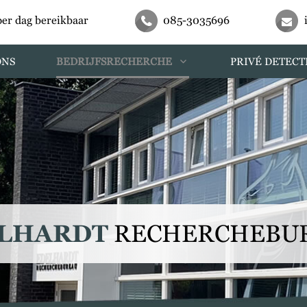
per dag bereikbaar
085-3035696
ONS
BEDRIJFSRECHERCHE
PRIVÉ DETECT
LHARDT
RECHERCHEBU